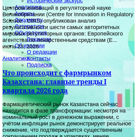
Исторический экскурс
Аналитика
Центром инноваций в регуляторной науке
Анонсы
Великобритании (Centre for Innovation in Regulatory
Документы
Science - CIRS) опубликован анализ
Литература
результативности шести самых авторитетных
Объявления
мировых регуляторных органов: Европейского
Вакансии
агентства по лекарственным средствам (E...
Об издании
июль 23, 2026
О редакции
Контакты
Аналитика
Подписка
Что происходит с фармрынком
Казахстана: главные тренды I
квартала 2026 года
Фармацевтический рынок Казахстана сейчас
находится в фазе трансформации: несмотря на
номинальный рост в денежном выражении, с
учётом инфляции рынок демонстрирует реальное
снижение, что подтверждается существенным
сокращением продаж в упаковках, меняе...