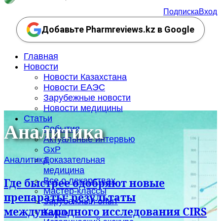
Подписка
Вход
Добавьте Pharmreviews.kz в Google
Главная
Новости
Новости Казахстана
Новости ЕАЭС
Зарубежные новости
Новости медицины
Статьи
Аналитика
События
Актуальные интервью
GxP
Аналитика
Доказательная
медицина
Все о лекарствах
Где быстрее одобряют новые
Мастер-классы
препараты: результаты
Зарубежный опыт
международного исследования CIRS
Кадры