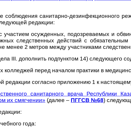
е соблюдения санитарно-дезинфекционного реж
следующей редакции:
 с участием осужденных, подозреваемых и обви
ожных следственных действий с обязательным 
не менее 2 метров между участниками следствен
дела IІI. дополнить подпунктом 14) следующего с
х колледжей перед началом практики в медицинс
ой редакции согласно приложению 1 к настоящем
арственного санитарного врача Республики К
ом их смягчении»
(далее –
ПГГСВ №68
) следующ
едакции:
чебного года: