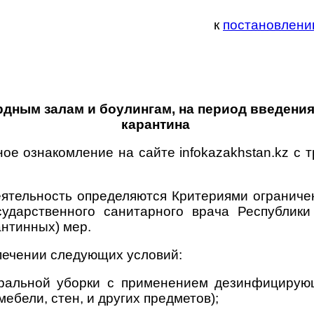
к
постановлению
дным залам и боулингам, на период введения
карантина
ое ознакомление на сайте infokazakhstan.kz с
еятельность определяются Критериями ограниче
ударственного санитарного врача Республики
антинных) мер.
спечении следующих условий:
еральной уборки с применением дезинфицирующ
бели, стен, и других предметов);