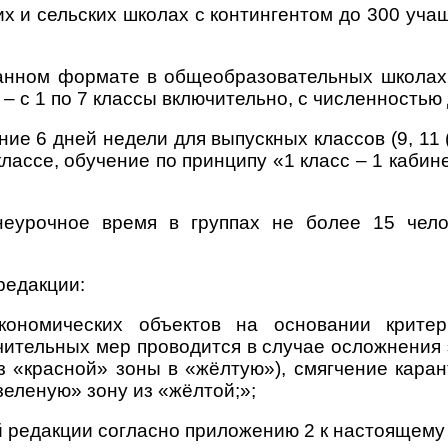
х и сельских школах с контингентом до 300 учащ
ванном формате в общеобразовательных школах 
 с 1 по 7 классы включительно, с численностью д
ие 6 дней недели для выпускных классов (9, 11 
классе, обучение по принципу «1 класс – 1 каб
неурочное время в группах не более 15 чел
редакции:
экономических объектов на основании крит
чительных мер проводится в случае осложнения 
з «красной» зоны в «жёлтую»), смягчение кара
зеленую» зону из «жёлтой;»;
й редакции согласно приложению 2 к настоящем