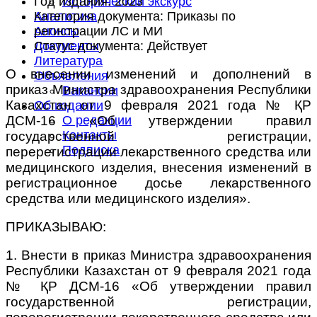
Год издания:
2023
Исторический экскурс
Категория документа:
Приказы по
Аналитика
регистрации ЛС и МИ
Анонсы
Статус документа:
Действует
Документы
Литература
О внесении изменений и дополнений в
Объявления
приказ Министра здравоохранения Республики
Вакансии
Казахстан от 9 февраля 2021 года № ҚР
Об издании
ДСМ-16 «Об утверждении правил
О редакции
Контакты
государственной регистрации,
Подписка
перерегистрации лекарственного средства или
медицинского изделия, внесения изменений в
регистрационное досье лекарственного
средства или медицинского изделия».
ПРИКАЗЫВАЮ:
1. Внести в приказ Министра здравоохранения
Республики Казахстан от 9 февраля 2021 года
№ ҚР ДСМ-16 «Об утверждении правил
государственной регистрации,