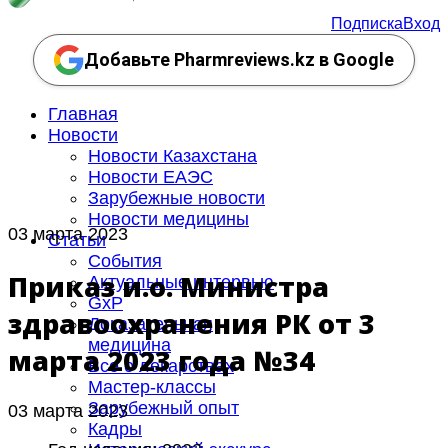
Подписка
Вход
Добавьте Pharmreviews.kz в Google
Главная
Новости
Новости Казахстана
Новости ЕАЭС
Зарубежные новости
Новости медицины
03 марта 2023
Статьи
События
Приказ и.о. Министра
Актуальные интервью
GxP
здравоохранения РК от 3
Доказательная
медицина
марта 2023 года №34
Все о лекарствах
Мастер-классы
Зарубежный опыт
03 марта 2023
Кадры