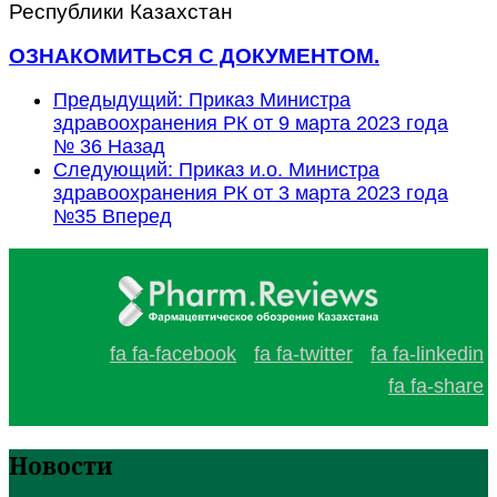
Республики Казахстан
ОЗНАКОМИТЬСЯ С ДОКУМЕНТОМ.
Предыдущий: Приказ Министра
здравоохранения РК от 9 марта 2023 года
№ 36
Назад
Следующий: Приказ и.о. Министра
здравоохранения РК от 3 марта 2023 года
№35
Вперед
fa fa-facebook
fa fa-twitter
fa fa-linkedin
fa fa-share
Новости