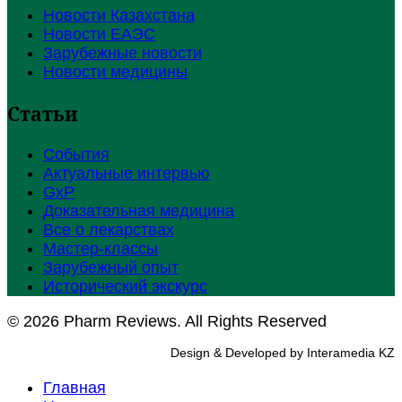
Новости Казахстана
Новости ЕАЭС
Зарубежные новости
Новости медицины
Статьи
События
Актуальные интервью
GxP
Доказательная медицина
Все о лекарствах
Мастер-классы
Зарубежный опыт
Исторический экскурс
© 2026 Pharm Reviews. All Rights Reserved
Design & Developed by Interamedia KZ
Главная