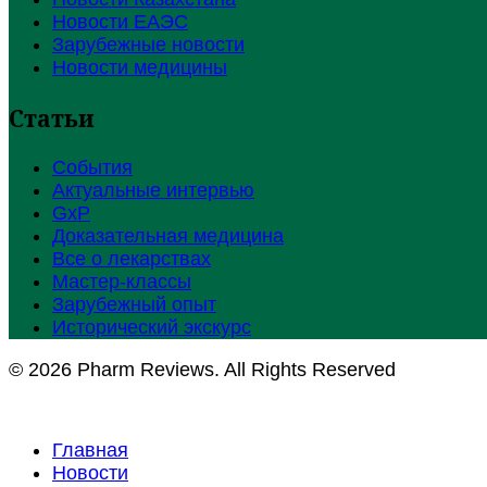
Новости ЕАЭС
Зарубежные новости
Новости медицины
Статьи
События
Актуальные интервью
GxP
Доказательная медицина
Все о лекарствах
Мастер-классы
Зарубежный опыт
Исторический экскурс
© 2026 Pharm Reviews. All Rights Reserved
Главная
Новости