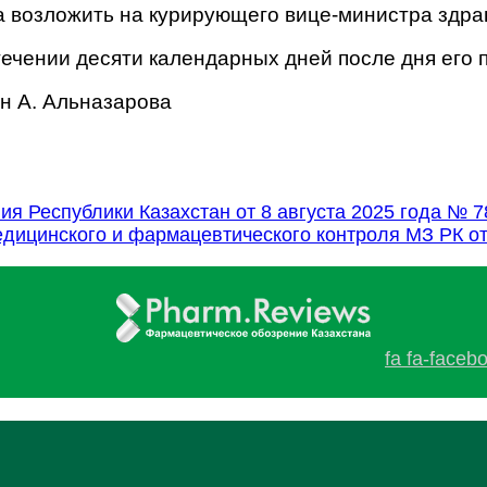
а возложить на курирующего вице-министра здра
стечении десяти календарных дней после дня его
н А. Альназарова
я Республики Казахстан от 8 августа 2025 года № 
дицинского и фармацевтического контроля МЗ РК от
fa fa-faceb