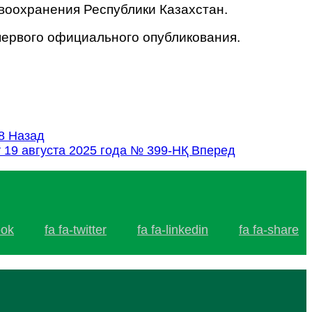
воохранения Республики Казахстан.
 первого официального опубликования.
78
Назад
 19 августа 2025 года № 399-НҚ
Вперед
ook
fa fa-twitter
fa fa-linkedin
fa fa-share