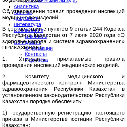
Исторический экскурс
Аналитика
Об утверждении правил проведения инспекций
Анонсы
медицинских изделий
Документы
Литература
В соответствии с пунктом 9 статьи 244 Кодекса
Объявления
Республики Казахстан от 7 июля 2020 года «О
Вакансии
здоровье народа и системе здравоохранения»
Об издании
ПРИКАЗЫВАЮ:
О редакции
Контакты
1. Утвердить прилагаемые правила
Подписка
проведения инспекций медицинских изделий.
2. Комитету медицинского и
фармацевтического контроля Министерства
здравоохранения Республики Казахстан в
установленном законодательством Республики
Казахстан порядке обеспечить:
1) государственную регистрацию настоящего
приказа в Министерстве юстиции Республики
Казахстан;