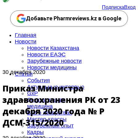
Подписка
Вход
Добавьте Pharmreviews.kz в Google
Главная
Новости
Новости Казахстана
Новости ЕАЭС
Зарубежные новости
Новости медицины
30 декабря 2020
Статьи
События
Приказ Министра
Актуальные интервью
GxP
здравоохранения РК от 23
Доказательная
медицина
декабря 2020 года № ҚР
Все о лекарствах
Мастер-классы
ДСМ-315/2020
Зарубежный опыт
Кадры
30 декабря 2020