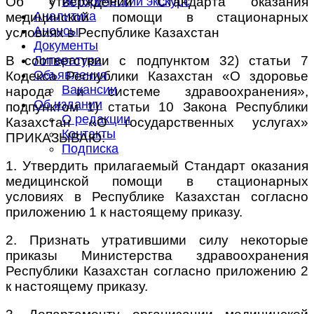
Об утверждении Стандарта оказания
Исторический экскурс
Аналитика
медицинской помощи в стационарных
Анонсы
условиях в Республике Казахстан
Документы
В соответствии с подпунктом 32) статьи 7
Литература
Объявления
Кодекса Республики Казахстан
«О здоровье
Вакансии
народа и системе здравоохранения»,
Об издании
подпунктом 1) статьи 10 Закона Республики
О редакции
Казахстан «О государственных услугах»
Контакты
ПРИКАЗЫВАЮ:
Подписка
1. Утвердить прилагаемый Стандарт оказания
медицинской помощи в стационарных
условиях в Республике Казахстан согласно
приложению 1 к настоящему приказу.
2. Признать утратившими силу некоторые
приказы Министерства здравоохранения
Республики Казахстан согласно приложению 2
к настоящему приказу.