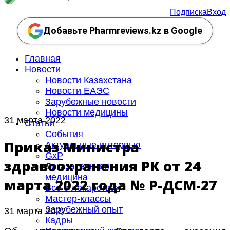
Подписка
Вход
Добавьте Pharmreviews.kz в Google
Главная
Новости
Новости Казахстана
Новости ЕАЭС
Зарубежные новости
Новости медицины
31 марта 2022
Статьи
События
Приказ Министра
Актуальные интервью
GxP
здравоохранения РК от 24
Доказательная
медицина
марта 2022 года № ҚР-ДСМ-27
Все о лекарствах
Мастер-классы
Зарубежный опыт
31 марта 2022
Кадры