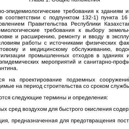
о-эпидемиологические требования к зданиям и
в соответствии с подпунктом 132-1) пункта 1
ановлением Правительства Республики Казахс
иологические требования к выбору земельно
ровке и расширению, ремонту и вводу в экспл
словиям работы с источниками физических фак
ытовому и медицинскому обслуживанию, водо
тилизации промышленных отходов в зданиях и
эпидемических мероприятий и санитарно-проф
антина.
ся на проектирование подземных сооружен
имые на период строительства со сроком службы 
ются следующие термины и определения:
ых сред воздухом для быстрого окисления содер
ия, предназначенная для предотвращения пост