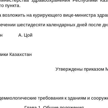
инистерства здравоохранения Республики Каз
о пункта.
а возложить на курирующего вице-министра здра
стечении шестидесяти календарных дней после дн
хстан А. Цой
ики Казахстан
Утверждены приказом М
емиологические требования к зданиям и сооруж
Глава 1. Общие положения