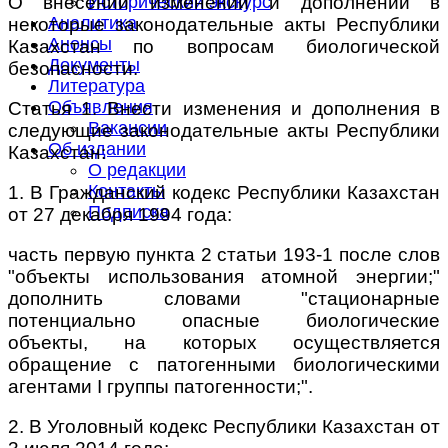
О внесении изменений и дополнений в
Исторический экскурс
Аналитика
некоторые законодательные акты Республики
Анонсы
Казахстан по вопросам биологической
Документы
безопасности.
Литература
Объявления
Статья 1. Внести изменения и дополнения в
Вакансии
следующие законодательные акты Республики
Об издании
Казахстан:
О редакции
Контакты
1. В Гражданский кодекс Республики Казахстан
Подписка
от 27 декабря 1994 года:
часть первую пункта 2 статьи 193-1 после слов
"объекты использования атомной энергии;"
дополнить словами "стационарные
потенциально опасные биологические
объекты, на которых осуществляется
обращение с патогенными биологическими
агентами I группы патогенности;".
2. В Уголовный кодекс Республики Казахстан от