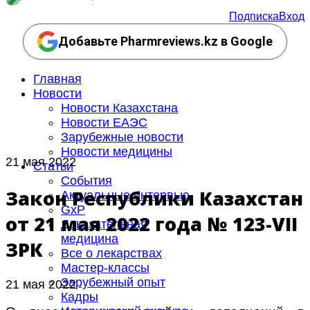
Подписка
Вход
Добавьте Pharmreviews.kz в Google
Главная
Новости
Новости Казахстана
Новости ЕАЭС
Зарубежные новости
Новости медицины
21 мая 2022
Статьи
События
Закон Республики Казахстан
Актуальные интервью
GxP
от 21 мая 2022 года № 123-VII
Доказательная
медицина
ЗРК
Все о лекарствах
Мастер-классы
Зарубежный опыт
21 мая 2022
Кадры