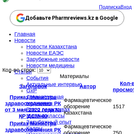
Подписка
Вход
Добавьте Pharmreviews.kz в Google
Главная
Новости
Новости Казахстана
Новости ЕАЭС
Зарубежные новости
Новости медицины
Кол-во строк:
Статьи
Материалы
События
Кол-
Актуальные интервью
Заголовок
Автор
просмо
GxP
Доказательная
Приказ Министра
Фармацевтическое
медицина
здравоохранения РК
обозрение
1517
Все о лекарствах
от 3 мая 2022 года №
Казахстана
Мастер-классы
ҚР ДСМ-40
Зарубежный опыт
Приказ Министра
Фармацевтическое
Кадры
здравоохранения РК
обозрение
750