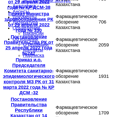
Исторический экскурс
от 29 апреля 2022
Казахстана
Аналитика
года № ҚР ДСМ-38
Анонсы
Приказ Министра
Фармацевтическое
Документы
здравоохранения РК
обозрение
706
Литература
от 29 апреля 2022
Казахстана
Объявления
года № 330
Вакансии
Постановление
Об издании
Фармацевтическое
Правительства РК от
О редакции
обозрение
2059
25 апреля 2022 года
Контакты
Казахстана
№242
Подписка
Приказ и.о.
Председателя
Комитета санитарно-
Фармацевтическое
эпидемиологического
обозрение
1931
контроля МЗ РК от 31
Казахстана
марта 2022 года № ҚР
ДСМ -32
Постановление
Правительства
Фармацевтическое
Республики
обозрение
1709
Казахстан от 14