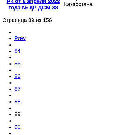
РК от 6 апреля 2022
Казахстана
года № ҚР ДСМ-33
Страница 89 из 156
Prev
84
85
86
87
88
89
90