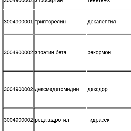
3004900002
эпросартан
теветен®
3004900001
трипторелин
декапептил
3004900002
эпоэтин бета
рекормон
3004900002
дексмедетомидин
дексдор
3004900002
рецакадротил
гидрасек