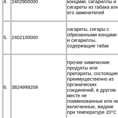
4.
2402900000
концами, сигариллы и
сигареты из табака ил
его заменителей
сигареты, сигары с
обрезанными концами
5.
2402100000
и сигариллы,
содержащие табак
прочие химические
продукты или
препараты, состоящие
преимущественно из
органических
6.
3824999208
соединений, в другом
месте не
поименованные или н
включенные, жидкие
при температуре 20°С