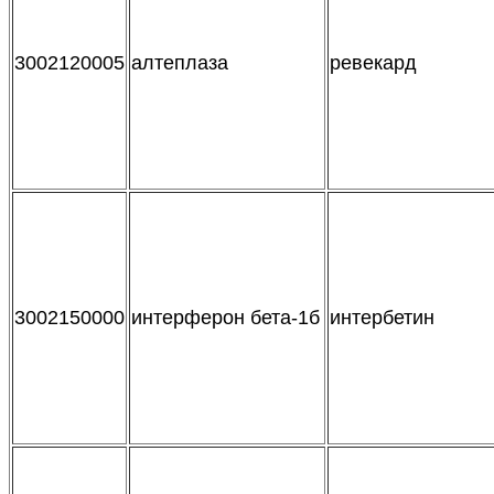
3002120005
алтеплаза
ревекард
3002150000
интерферон бета-1б
интербетин