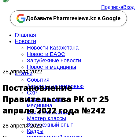
Подписка
Вход
Добавьте Pharmreviews.kz в Google
Главная
Новости
Новости Казахстана
Новости ЕАЭС
Зарубежные новости
Новости медицины
28 апреля 2022
Статьи
События
Постановление
Актуальные интервью
GxP
Правительства РК от 25
Доказательная
медицина
апреля 2022 года №242
Все о лекарствах
Мастер-классы
Зарубежный опыт
28 апреля 2022
Кадры