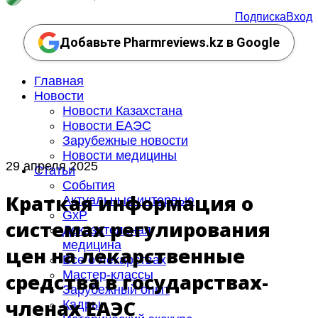
Подписка
Вход
Добавьте Pharmreviews.kz в Google
Главная
Новости
Новости Казахстана
Новости ЕАЭС
Зарубежные новости
Новости медицины
29 апреля 2025
Статьи
События
Краткая информация о
Актуальные интервью
GxP
системах регулирования
Доказательная
медицина
цен на лекарственные
Все о лекарствах
Мастер-классы
средства в государствах-
Зарубежный опыт
членах ЕАЭС
Кадры