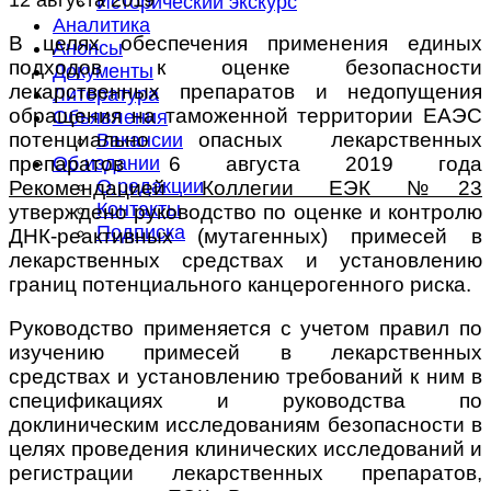
Исторический экскурс
Аналитика
В целях обеспечения применения единых
Анонсы
подходов к оценке безопасности
Документы
лекарственных препаратов и недопущения
Литература
обращения на таможенной территории ЕАЭС
Объявления
потенциально опасных лекарственных
Вакансии
препаратов 6 августа 2019 года
Об издании
О редакции
Рекомендацией Коллегии ЕЭК №23
Контакты
утверждено руководство по оценке и контролю
Подписка
ДНК-реактивных (мутагенных) примесей в
лекарственных средствах и установлению
границ потенциального канцерогенного риска.
Руководство применяется с учетом правил по
изучению примесей в лекарственных
средствах и установлению требований к ним в
спецификациях и руководства по
доклиническим исследованиям безопасности в
целях проведения клинических исследований и
регистрации лекарственных препаратов,