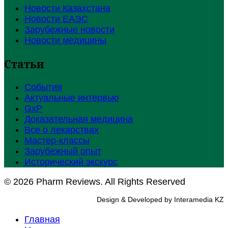
Новости Казахстана
Новости ЕАЭС
Зарубежные новости
Новости медицины
Статьи
События
Актуальные интервью
GxP
Доказательная медицина
Все о лекарствах
Мастер-классы
Зарубежный опыт
Исторический экскурс
© 2026 Pharm Reviews. All Rights Reserved
Design & Developed by Interamedia KZ
Главная