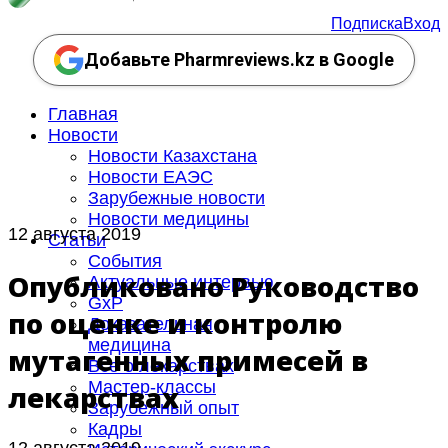
Подписка
Вход
Добавьте Pharmreviews.kz в Google
Главная
Новости
Новости Казахстана
Новости ЕАЭС
Зарубежные новости
Новости медицины
12 августа 2019
Статьи
События
Опубликовано Руководство
Актуальные интервью
GxP
по оценке и контролю
Доказательная
медицина
мутагенных примесей в
Все о лекарствах
Мастер-классы
лекарствах
Зарубежный опыт
Кадры
12 августа 2019