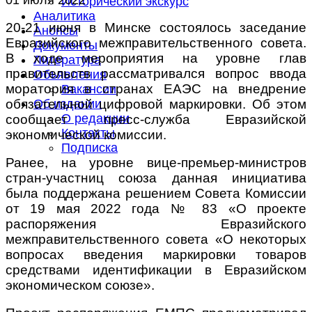
Исторический экскурс
Аналитика
20-21 июня в Минске состоялось заседание
Анонсы
Евразийского межправительственного совета.
Документы
В ходе мероприятия на уровне глав
Литература
правительств рассматривался вопрос ввода
Объявления
моратория в странах ЕАЭС на внедрение
Вакансии
обязательной цифровой маркировки. Об этом
Об издании
О редакции
сообщает пресс-служба Евразийской
Контакты
экономической комиссии.
Подписка
Ранее, на уровне вице-премьер-министров
стран-участниц союза данная инициатива
была поддержана решением Совета Комиссии
от 19 мая 2022 года № 83 «О проекте
распоряжения Евразийского
межправительственного совета «О некоторых
вопросах введения маркировки товаров
средствами идентификации в Евразийском
экономическом союзе».