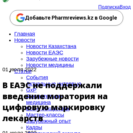
Подписка
Вход
Добавьте Pharmreviews.kz в Google
Главная
Новости
Новости Казахстана
Новости ЕАЭС
Зарубежные новости
Новости медицины
01 июля 2022
Статьи
События
В ЕАЭС не поддержали
Актуальные интервью
GxP
введение моратория на
Доказательная
медицина
цифровую маркировку
Все о лекарствах
Мастер-классы
лекарств
Зарубежный опыт
Кадры
01 июля 2022