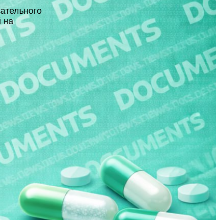
зательного
 на