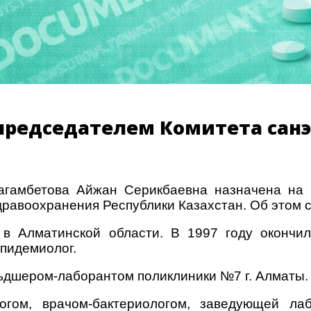
 председателем Комитета сан
гамбетова Айжан Серикбаевна назначена на 
дравоохранения Республики Казахстан. Об этом
в Алматинской области. В 1997 году окончи
эпидемиолог.
льдшером-лаборантом поликлиники №7 г. Алматы.
логом, врачом-бактериологом, заведующей л