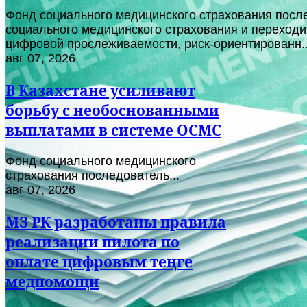
Фонд социального медицинского страхования после
социального медицинского страхования и переходи
цифровой прослеживаемости, риск-ориентированн..
авг 07, 2026
В Казахстане усиливают
борьбу с необоснованными
выплатами в системе ОСМС
Фонд социального медицинского
страхования последователь...
авг 07, 2026
МЗ РК разработаны правила
реализации пилота по
оплате цифровым теңге
медпомощи