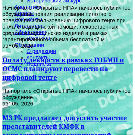
Исторический экскурс
Аналитика
На портале «Открытые НПА» началось публичное
Анонсы
обсуждение правил реализации пилотного
Документы
проекта по использованию цифрового теңге при
Литература
оплате медицинской помощи, лекарственных
Объявления
средств и медицинских изделий в рамках
Вакансии
гарантированного объема бесплатной м...
Об издании
авг 05, 2026
О редакции
Контакты
Оплату лекарств в рамках ГОБМП и
Подписка
ОСМС планируют перевести на
цифровой теңге
На портале «Открытые НПА» началось публичное
обсуждение...
авг 05, 2026
МЗ РК предлагает допустить участие
представителей КМФК в