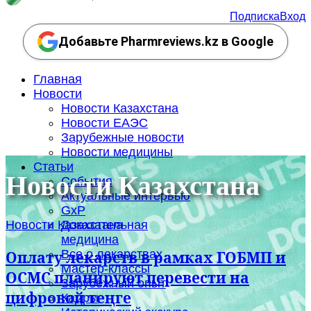
Подписка
Вход
Добавьте Pharmreviews.kz в Google
Главная
Новости
Новости Казахстана
Новости ЕАЭС
Зарубежные новости
Новости медицины
Статьи
Новости Казахстана
События
Актуальные интервью
GxP
Новости Казахстана
Доказательная
медицина
Все о лекарствах
Оплату лекарств в рамках ГОБМП и
Мастер-классы
ОСМС планируют перевести на
Зарубежный опыт
цифровой теңге
Кадры