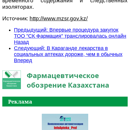
временного содержания и следственных
изоляторах.
Источник:
http://www.mzsr.gov.kz/
Предыдущий: Впервые процедура закупок
ТОО "СК Фармация" транслировалась онлайн
Назад
Следующий: В Караганде лекарства в
социальных аптеках дороже, чем в обычных
Вперед
Фармацевтическое
обозрение Казахстана
Реклама