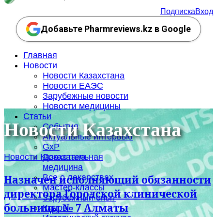
Подписка
Вход
Добавьте Pharmreviews.kz в Google
Главная
Новости
Новости Казахстана
Новости ЕАЭС
Зарубежные новости
Новости медицины
Статьи
Новости Казахстана
События
Актуальные интервью
GxP
Новости Казахстана
Доказательная
медицина
Все о лекарствах
Назначен исполняющий обязанности
Мастер-классы
директора Городской клинической
Зарубежный опыт
больницы № 7 Алматы
Кадры