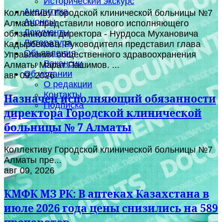
Исторический экскурс
Аналитика
Коллективу Городской клинической больницы №7
Анонсы
Алматы представили нового исполняющего
Документы
обязанности директора - Нурдоса Мухановича
Литература
Кадырбекова. Руководителя представил глава
Объявления
Управления общественного здравоохранения
Вакансии
Алматы Марат Пашимов. ...
Об издании
авг 09, 2026
О редакции
Контакты
Назначен исполняющий обязанности
Подписка
директора Городской клинической
больницы № 7 Алматы
Коллективу Городской клинической больницы №7
Алматы пре...
авг 09, 2026
КМФК МЗ РК: В аптеках Казахстана в
июле 2026 года цены снизились на 589