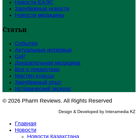
Новости ЕАЭС
Зарубежные новости
Новости медицины
Статьи
События
Актуальные интервью
GxP
Доказательная медицина
Все о лекарствах
Мастер-классы
Зарубежный опыт
Исторический экскурс
© 2026 Pharm Reviews. All Rights Reserved
Design & Developed by Interamedia KZ
Главная
Новости
Новости Казахстана