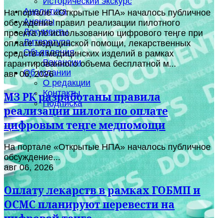
Исторический экскурс
Аналитика
На портале «Открытые НПА» началось публичное
Анонсы
обсуждение правил реализации пилотного
Документы
проекта по использованию цифрового теңге при
Литература
оплате медицинской помощи, лекарственных
Объявления
средств и медицинских изделий в рамках
Вакансии
гарантированного объема бесплатной м...
Об издании
авг 06, 2026
О редакции
Контакты
МЗ РК разработаны правила
Подписка
реализации пилота по оплате
цифровым теңге медпомощи
На портале «Открытые НПА» началось публичное
обсуждение...
авг 06, 2026
Оплату лекарств в рамках ГОБМП и
ОСМС планируют перевести на