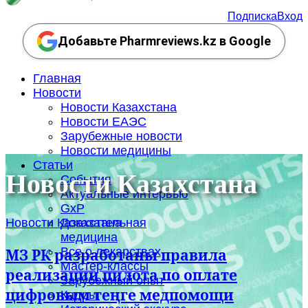
Подписка
Вход
Добавьте Pharmreviews.kz в Google
Главная
Новости
Новости Казахстана
Новости ЕАЭС
Зарубежные новости
Новости медицины
Статьи
Новости Казахстана
События
Актуальные интервью
GxP
Новости Казахстана
Доказательная
медицина
Все о лекарствах
МЗ РК разработаны правила
Мастер-классы
реализации пилота по оплате
Зарубежный опыт
цифровым теңге медпомощи
Кадры