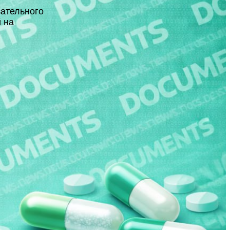
зательного
 на