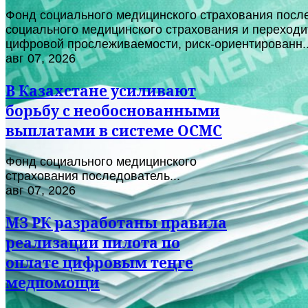
Фонд социального медицинского страхования после
социального медицинского страхования и переходи
цифровой прослеживаемости, риск-ориентированн..
авг 07, 2026
В Казахстане усиливают
борьбу с необоснованными
выплатами в системе ОСМС
Фонд социального медицинского
страхования последователь...
авг 07, 2026
МЗ РК разработаны правила
реализации пилота по
оплате цифровым теңге
медпомощи