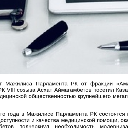
т Мажилиса Парламента РК от фракции «Ама
К VIII созыва Асхат Аймагамбетов посетил Каз
едицинской общественностью крупнейшего мега
го года в Мажилисе Парламента РК состоятся
оступности и качества медицинской помощи, ок
амбетов подчеркнул необходимость модерн