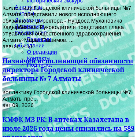
Исторический экскурс
Аналитика
Коллективу Городской клинической больницы №7
Анонсы
Алматы представили нового исполняющего
Документы
обязанности директора - Нурдоса Мухановича
Литература
Кадырбекова. Руководителя представил глава
Объявления
Управления общественного здравоохранения
Вакансии
Алматы Марат Пашимов. ...
Об издании
авг 09, 2026
О редакции
Контакты
Назначен исполняющий обязанности
Подписка
директора Городской клинической
больницы № 7 Алматы
Коллективу Городской клинической больницы №7
Алматы пре...
авг 09, 2026
КМФК МЗ РК: В аптеках Казахстана в
июле 2026 года цены снизились на 589