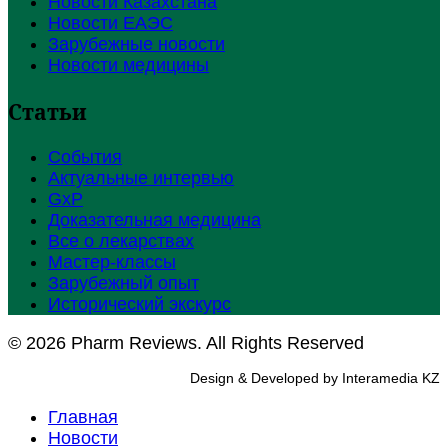
Новости Казахстана
Новости ЕАЭС
Зарубежные новости
Новости медицины
Статьи
События
Актуальные интервью
GxP
Доказательная медицина
Все о лекарствах
Мастер-классы
Зарубежный опыт
Исторический экскурс
© 2026 Pharm Reviews. All Rights Reserved
Design & Developed by Interamedia KZ
Главная
Новости