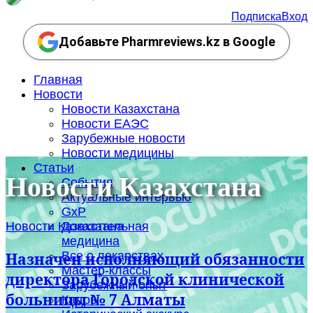
Подписка
Вход
Добавьте Pharmreviews.kz в Google
Главная
Новости
Новости Казахстана
Новости ЕАЭС
Зарубежные новости
Новости медицины
Статьи
Новости Казахстана
События
Актуальные интервью
GxP
Новости Казахстана
Доказательная
медицина
Все о лекарствах
Назначен исполняющий обязанности
Мастер-классы
директора Городской клинической
Зарубежный опыт
больницы № 7 Алматы
Кадры