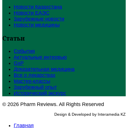
Новости Казахстана
Новости ЕАЭС
Зарубежные новости
Новости медицины
Статьи
События
Актуальные интервью
GxP
Доказательная медицина
Все о лекарствах
Мастер-классы
Зарубежный опыт
Исторический экскурс
© 2026 Pharm Reviews. All Rights Reserved
Design & Developed by Interamedia KZ
Главная