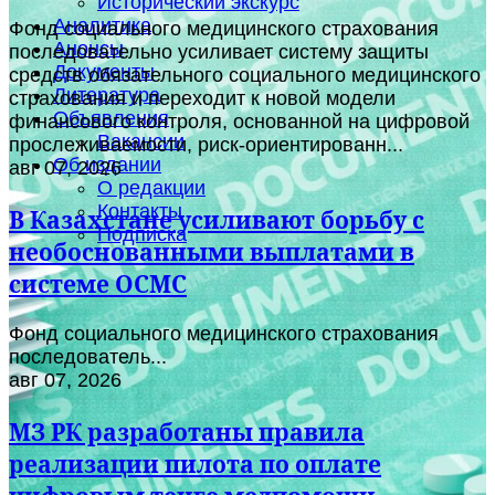
Исторический экскурс
Аналитика
Фонд социального медицинского страхования
Анонсы
последовательно усиливает систему защиты
Документы
средств обязательного социального медицинского
Литература
страхования и переходит к новой модели
Объявления
финансового контроля, основанной на цифровой
Вакансии
прослеживаемости, риск-ориентированн...
Об издании
авг 07, 2026
О редакции
Контакты
В Казахстане усиливают борьбу с
Подписка
необоснованными выплатами в
системе ОСМС
Фонд социального медицинского страхования
последователь...
авг 07, 2026
МЗ РК разработаны правила
реализации пилота по оплате