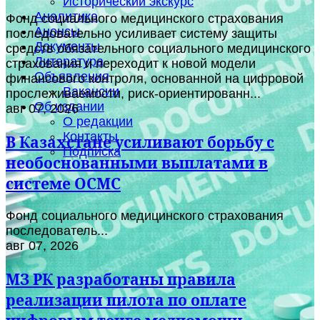
Исторический экскурс
Аналитика
Фонд социального медицинского страхования
Анонсы
последовательно усиливает систему защиты
Документы
средств обязательного социального медицинского
Литература
страхования и переходит к новой модели
Объявления
финансового контроля, основанной на цифровой
Вакансии
прослеживаемости, риск-ориентированн...
Об издании
авг 07, 2026
О редакции
Контакты
В Казахстане усиливают борьбу с
Подписка
необоснованными выплатами в
системе ОСМС
Фонд социального медицинского страхования
последователь...
авг 07, 2026
МЗ РК разработаны правила
реализации пилота по оплате