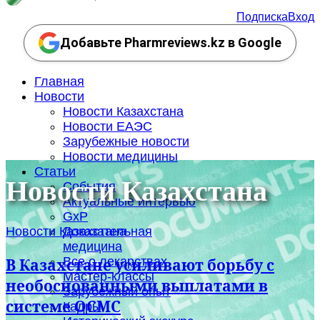
Подписка
Вход
Добавьте Pharmreviews.kz в Google
Главная
Новости
Новости Казахстана
Новости ЕАЭС
Зарубежные новости
Новости медицины
Статьи
Новости Казахстана
События
Актуальные интервью
GxP
Новости Казахстана
Доказательная
медицина
Все о лекарствах
В Казахстане усиливают борьбу с
Мастер-классы
необоснованными выплатами в
Зарубежный опыт
системе ОСМС
Кадры