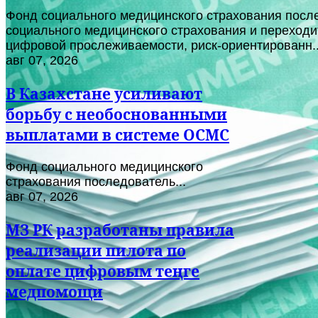
Фонд социального медицинского страхования после
социального медицинского страхования и переходи
цифровой прослеживаемости, риск-ориентированн..
авг 07, 2026
В Казахстане усиливают
борьбу с необоснованными
выплатами в системе ОСМС
Фонд социального медицинского
страхования последователь...
авг 07, 2026
МЗ РК разработаны правила
реализации пилота по
оплате цифровым теңге
медпомощи