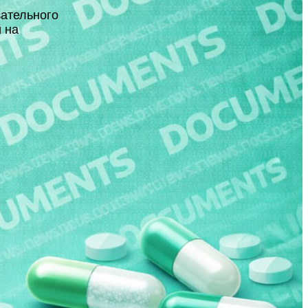
зательного
 на