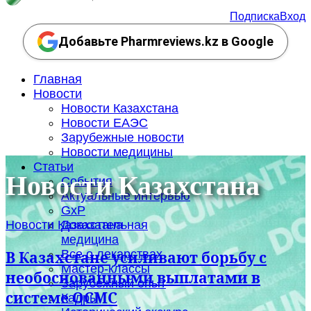
Подписка
Вход
Добавьте Pharmreviews.kz в Google
Главная
Новости
Новости Казахстана
Новости ЕАЭС
Зарубежные новости
Новости медицины
Статьи
Новости Казахстана
События
Актуальные интервью
GxP
Новости Казахстана
Доказательная
медицина
Все о лекарствах
В Казахстане усиливают борьбу с
Мастер-классы
необоснованными выплатами в
Зарубежный опыт
системе ОСМС
Кадры