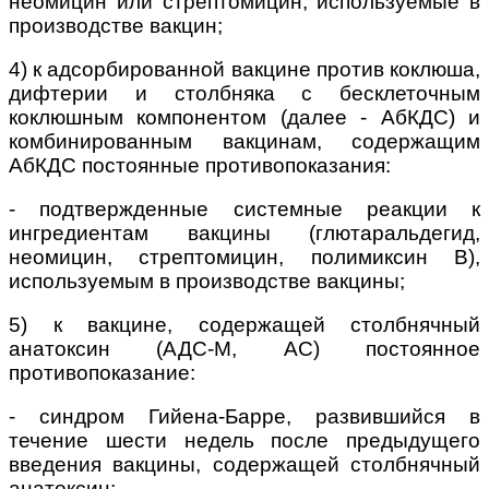
неомицин или стрептомицин, используемые в
производстве вакцин;
4) к адсорбированной вакцине против коклюша,
дифтерии и столбняка с бесклеточным
коклюшным компонентом (далее - АбКДС) и
комбинированным вакцинам, содержащим
АбКДС постоянные противопоказания:
-
подтвержденные системные реакции к
ингредиентам вакцины (глютаральдегид,
неомицин, стрептомицин, полимиксин В),
используемым в производстве вакцины;
5) к вакцине, содержащей столбнячный
анатоксин (АДС-М, АС) постоянное
противопоказание:
-
синдром Гийена-Барре, развившийся в
течение шести недель после предыдущего
введения вакцины, содержащей столбнячный
анатоксин;