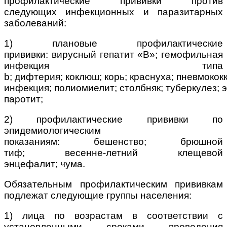
профилактические прививки против
следующих инфекционных и паразитарных
заболеваний:
1) плановые профилактические
прививки:
вирусный гепатит «В»;
гемофильная
инфекция типа
b;
дифтерия;
коклюш;
корь;
краснуха;
пневмокок
инфекция;
полиомиелит;
столбняк;
туберкулез;
паротит;
2) профилактические прививки по
эпидемиологическим
показаниям:
бешенство;
брюшной
тиф;
весенне-летний клещевой
энцефалит;
чума.
Обязательным профилактическим прививкам
подлежат следующие группы населения:
1) лица по возрастам в соответствии с
установленными сроками проведения