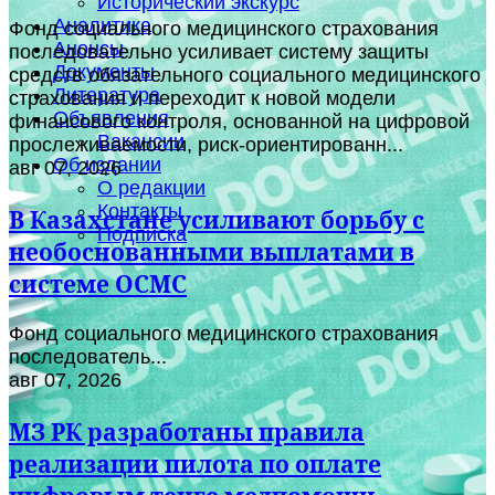
Исторический экскурс
Аналитика
Фонд социального медицинского страхования
Анонсы
последовательно усиливает систему защиты
Документы
средств обязательного социального медицинского
Литература
страхования и переходит к новой модели
Объявления
финансового контроля, основанной на цифровой
Вакансии
прослеживаемости, риск-ориентированн...
Об издании
авг 07, 2026
О редакции
Контакты
В Казахстане усиливают борьбу с
Подписка
необоснованными выплатами в
системе ОСМС
Фонд социального медицинского страхования
последователь...
авг 07, 2026
МЗ РК разработаны правила
реализации пилота по оплате