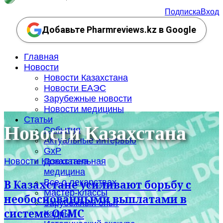
Подписка
Вход
Добавьте Pharmreviews.kz в Google
Главная
Новости
Новости Казахстана
Новости ЕАЭС
Зарубежные новости
Новости медицины
Статьи
Новости Казахстана
События
Актуальные интервью
GxP
Новости Казахстана
Доказательная
медицина
Все о лекарствах
В Казахстане усиливают борьбу с
Мастер-классы
необоснованными выплатами в
Зарубежный опыт
системе ОСМС
Кадры