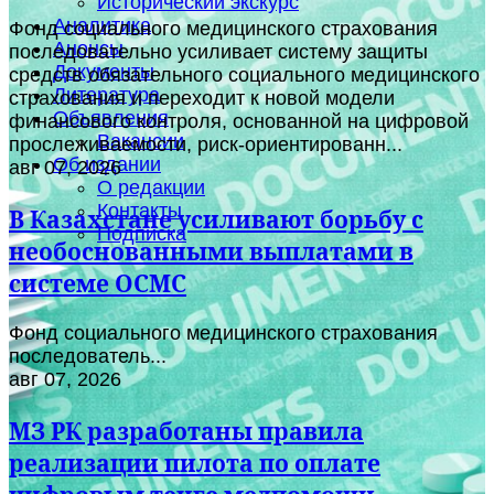
Исторический экскурс
Аналитика
Фонд социального медицинского страхования
Анонсы
последовательно усиливает систему защиты
Документы
средств обязательного социального медицинского
Литература
страхования и переходит к новой модели
Объявления
финансового контроля, основанной на цифровой
Вакансии
прослеживаемости, риск-ориентированн...
Об издании
авг 07, 2026
О редакции
Контакты
В Казахстане усиливают борьбу с
Подписка
необоснованными выплатами в
системе ОСМС
Фонд социального медицинского страхования
последователь...
авг 07, 2026
МЗ РК разработаны правила
реализации пилота по оплате