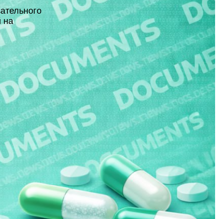
зательного
 на