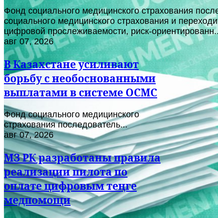
Фонд социального медицинского страхования после
социального медицинского страхования и переходи
цифровой прослеживаемости, риск-ориентированн..
авг 07, 2026
В Казахстане усиливают
борьбу с необоснованными
выплатами в системе ОСМС
Фонд социального медицинского
страхования последователь...
авг 07, 2026
МЗ РК разработаны правила
реализации пилота по
оплате цифровым теңге
медпомощи