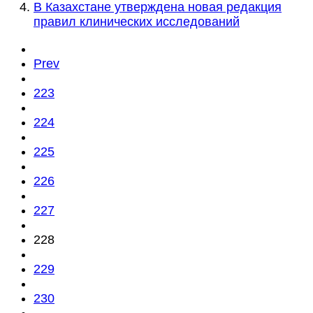
В Казахстане утверждена новая редакция
правил клинических исследований
Prev
223
224
225
226
227
228
229
230