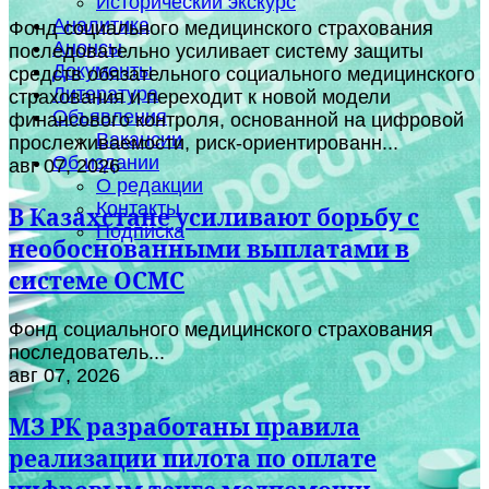
Исторический экскурс
Аналитика
Фонд социального медицинского страхования
Анонсы
последовательно усиливает систему защиты
Документы
средств обязательного социального медицинского
Литература
страхования и переходит к новой модели
Объявления
финансового контроля, основанной на цифровой
Вакансии
прослеживаемости, риск-ориентированн...
Об издании
авг 07, 2026
О редакции
Контакты
В Казахстане усиливают борьбу с
Подписка
необоснованными выплатами в
системе ОСМС
Фонд социального медицинского страхования
последователь...
авг 07, 2026
МЗ РК разработаны правила
реализации пилота по оплате