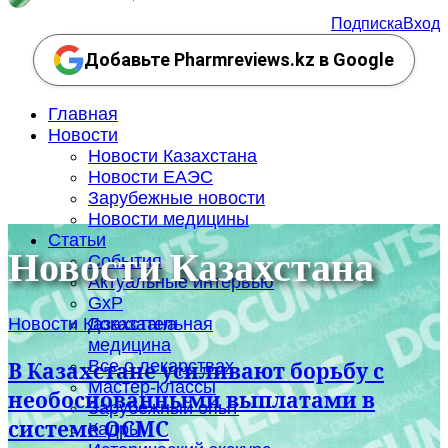
Подписка
Вход
Добавьте Pharmreviews.kz в Google
Главная
Новости
Новости Казахстана
Новости ЕАЭС
Зарубежные новости
Новости медицины
Статьи
Новости Казахстана
События
Актуальные интервью
GxP
Новости Казахстана
Доказательная
медицина
Все о лекарствах
В Казахстане усиливают борьбу с
Мастер-классы
необоснованными выплатами в
Зарубежный опыт
системе ОСМС
Кадры