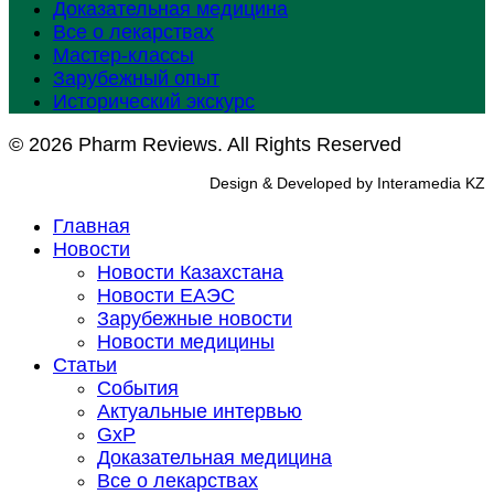
Доказательная медицина
Все о лекарствах
Мастер-классы
Зарубежный опыт
Исторический экскурс
© 2026 Pharm Reviews. All Rights Reserved
Design & Developed by Interamedia KZ
Главная
Новости
Новости Казахстана
Новости ЕАЭС
Зарубежные новости
Новости медицины
Статьи
События
Актуальные интервью
GxP
Доказательная медицина
Все о лекарствах