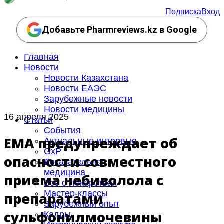
Подписка
Вход
Добавьте Pharmreviews.kz в Google
Главная
Новости
Новости Казахстана
Новости ЕАЭС
Зарубежные новости
Новости медицины
16 апреля 2025
Статьи
События
EMA предупреждает об
Актуальные интервью
GxP
опасности совместного
Доказательная
медицина
приема небиволола с
Все о лекарствах
Мастер-классы
препаратами
Зарубежный опыт
сульфонилмочевины
Кадры