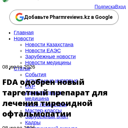
Подписка
Вход
Добавьте Pharmreviews.kz в Google
Главная
Новости
Новости Казахстана
Новости ЕАЭС
Зарубежные новости
Новости медицины
08 июля 2026
Статьи
События
FDA одобрен новый
Актуальные интервью
GxP
таргетный препарат для
Доказательная
медицина
лечения тиреоидной
Все о лекарствах
Мастер-классы
офтальмопатии
Зарубежный опыт
Кадры
08 июля 2026