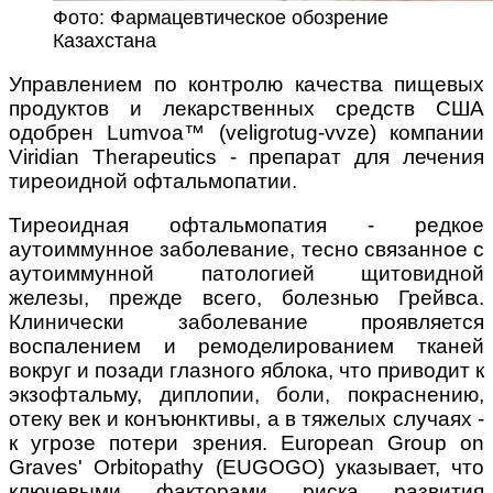
Фото: Фармацевтическое обозрение
Казахстана
Управлением по контролю качества пищевых
продуктов и лекарственных средств США
одобрен Lumvoa™ (veligrotug-vvze) компании
Viridian Therapeutics - препарат для лечения
тиреоидной офтальмопатии.
Тиреоидная офтальмопатия - редкое
аутоиммунное заболевание, тесно связанное с
аутоиммунной патологией щитовидной
железы, прежде всего, болезнью Грейвса.
Клинически заболевание проявляется
воспалением и ремоделированием тканей
вокруг и позади глазного яблока, что приводит к
экзофтальму, диплопии, боли, покраснению,
отеку век и конъюнктивы, а в тяжелых случаях -
к угрозе потери зрения. European Group on
Graves' Orbitopathy (EUGOGO) указывает, что
ключевыми факторами риска развития