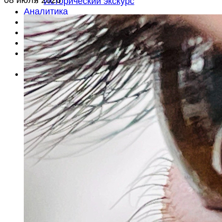
Исторический экскурс
Аналитика
Анонсы
Документы
Литература
Объявления
Вакансии
Об издании
О редакции
Контакты
Подписка