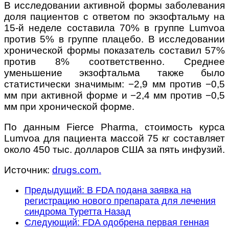
В исследовании активной формы заболевания
доля пациентов с ответом по экзофтальму на
15-й неделе составила 70% в группе Lumvoa
против 5% в группе плацебо. В исследовании
хронической формы показатель составил 57%
против 8% соответственно. Среднее
уменьшение экзофтальма также было
статистически значимым: −2,9 мм против −0,5
мм при активной форме и −2,4 мм против −0,5
мм при хронической форме.
По данным Fierce Pharma, стоимость курса
Lumvoa для пациента массой 75 кг составляет
около 450 тыс. долларов США за пять инфузий.
Источник:
drugs.com.
Предыдущий: В FDA подана заявка на
регистрацию нового препарата для лечения
синдрома Туретта
Назад
Следующий: FDA одобрена первая генная