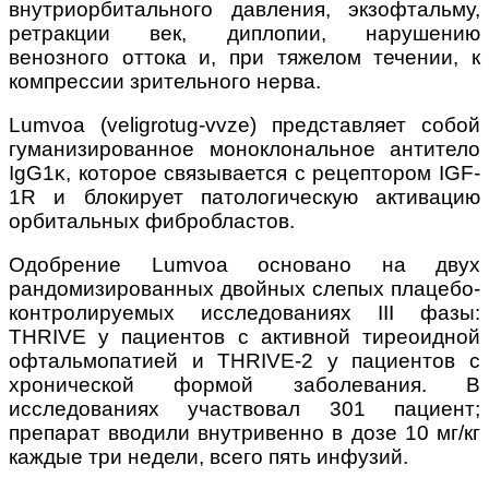
внутриорбитального давления, экзофтальму,
ретракции век, диплопии, нарушению
венозного оттока и, при тяжелом течении, к
компрессии зрительного нерва.
Lumvoa (veligrotug-vvze) представляет собой
гуманизированное моноклональное антитело
IgG1κ, которое связывается с рецептором IGF-
1R и блокирует патологическую активацию
орбитальных фибробластов.
Одобрение Lumvoa основано на двух
рандомизированных двойных слепых плацебо-
контролируемых исследованиях III фазы:
THRIVE у пациентов с активной тиреоидной
офтальмопатией и THRIVE-2 у пациентов с
хронической формой заболевания. В
исследованиях участвовал 301 пациент;
препарат вводили внутривенно в дозе 10 мг/кг
каждые три недели, всего пять инфузий.