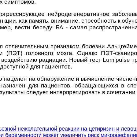
х симптомов.
рогрессирующее нейродегенеративное заболева
ции, как память, внимание, способность к обуч
мер, вести беседу.
БА - самая распространенн
я отличительным признаком болезни Альцгейме
 (ПЭТ) головного мозга. Однако ПЭТ-сканир
воздействию радиации. Новый тест Lumipulse тр
 доступной для пациентов.
tio нацелен на обнаружение и вычисление числен
назначен для пациентов, обращающихся в сп
ультаты следует интерпретировать в сочетании 
езной нежелательной реакции на цетиризин и лево
и беременности может увеличить риск микроцефали