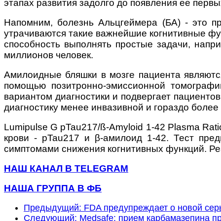
этапах развития задолго до появления ее первы
Напомним, болезнь Альцгеймера (БА) - это п
утрачиваются такие важнейшие когнитивные функ
способность выполнять простые задачи, напри
миллионов человек.
Амилоидные бляшки в мозге пациента являютс
помощью позитронно-эмиссионной томографии
вариантом диагностики и подвергает пациентов 
диагностику менее инвазивной и гораздо более
Lumipulse G pTau217/ß-Amyloid 1-42 Plasma Ra
крови - pTau217 и β-амилоид 1-42.
Тест пред
симптомами снижения когнитивных функций. Рез
НАШ КАНАЛ В TELEGRAM
НАША ГРУППА В ФБ
Предыдущий: FDA предупреждает о новой серь
Следующий: Medsafe: прием карбамазепина пр