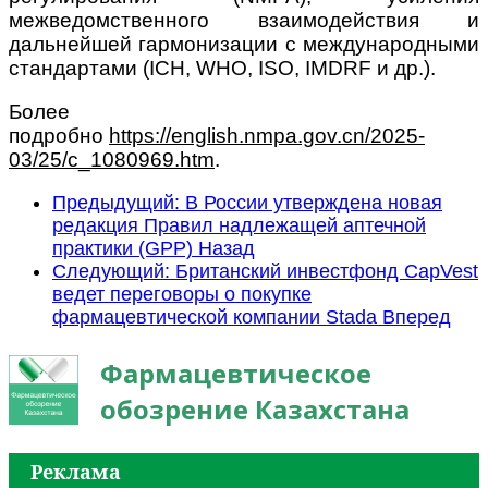
межведомственного взаимодействия и
дальнейшей гармонизации с международными
стандартами (ICH, WHO, ISO, IMDRF и др.).
Более
подробно
https://english.nmpa.gov.cn/2025-
03/25/c_1080969.htm
.
Предыдущий: В России утверждена новая
редакция Правил надлежащей аптечной
практики (GPP)
Назад
Следующий: Британский инвестфонд CapVest
ведет переговоры о покупке
фармацевтической компании Stada
Вперед
Фармацевтическое
обозрение Казахстана
Реклама