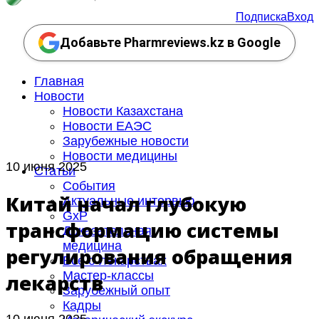
Подписка
Вход
Добавьте Pharmreviews.kz в Google
Главная
Новости
Новости Казахстана
Новости ЕАЭС
Зарубежные новости
Новости медицины
10 июня 2025
Статьи
События
Китай начал глубокую
Актуальные интервью
GxP
трансформацию системы
Доказательная
медицина
регулирования обращения
Все о лекарствах
Мастер-классы
лекарств
Зарубежный опыт
Кадры
10 июня 2025