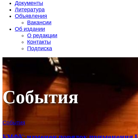
Документы
Литература
Объявления
Вакансии
Об издании
О редакции
Контакты
Подписка
События
События
КМФК: изменен порядок применения Н