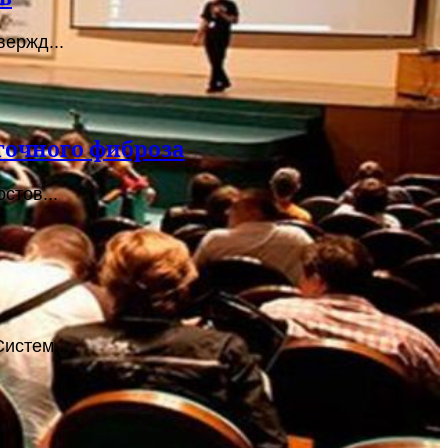
ержд...
гочного фиброза
стов...
истем...