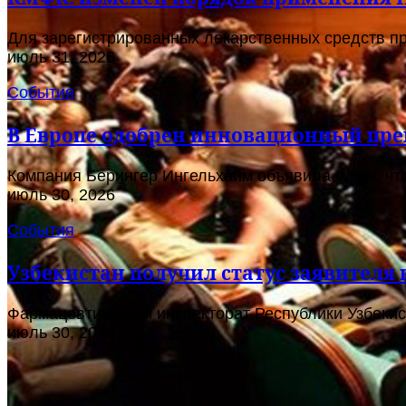
Для зарегистрированных лекарственных средств пр
июль 31, 2026
События
В Европе одобрен инновационный пре
Компания Берингер Ингельхайм объявила о том, чт
июль 30, 2026
События
Узбекистан получил статус заявителя н
Фармацевтический инспекторат Республики Узбекис
июль 30, 2026