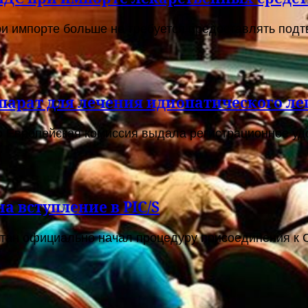
и импорте больше не требуется предоставлять подтв
парат для лечения идиопатического ле
о Европейская комиссия выдала регистрационное удо
а вступление в PIC/S
тан официально начал процедуру присоединения к С