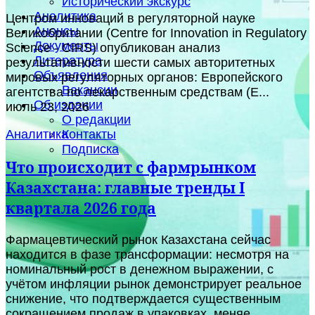
Исторический экскурс
Аналитика
Центром инноваций в регуляторной науке
Анонсы
Великобритании (Centre for Innovation in Regulatory
Документы
Science - CIRS) опубликован анализ
Литература
результативности шести самых авторитетных
Объявления
мировых регуляторных органов: Европейского
Вакансии
агентства по лекарственным средствам (E...
Об издании
июль 23, 2026
О редакции
Контакты
Аналитика
Подписка
Что происходит с фармрынком
Казахстана: главные тренды I
квартала 2026 года
Фармацевтический рынок Казахстана сейчас
находится в фазе трансформации: несмотря на
номинальный рост в денежном выражении, с
учётом инфляции рынок демонстрирует реальное
снижение, что подтверждается существенным
сокращением продаж в упаковках, меняе...