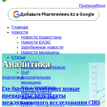
Подписка
Вход
Добавьте Pharmreviews.kz в Google
Главная
Новости
Новости Казахстана
Новости ЕАЭС
Зарубежные новости
Новости медицины
Статьи
Аналитика
События
Актуальные интервью
GxP
Аналитика
Доказательная
медицина
Все о лекарствах
Где быстрее одобряют новые
Мастер-классы
препараты: результаты
Зарубежный опыт
международного исследования CIRS
Кадры