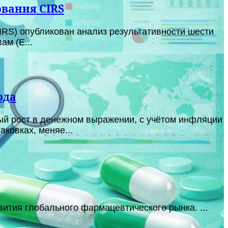
ования CIRS
 CIRS) опубликован анализ результативности шести
м (E...
ода
ый рост в денежном выражении, с учётом инфляции
ковках, меняе...
ития глобального фармацевтического рынка. ...