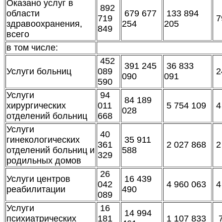
Оказано услуг в
892
области
679 677
133 894
719
7
здравоохранения,
254
205
849
всего
в том числе:
452
391 245
36 833
Услуги больниц
089
2
090
091
590
Услуги
94
84 189
хирургических
011
5 754 109
4
028
отделений больниц
668
Услуги
40
гинекологических
35 911
361
2 027 868
2
отделений больниц и
588
329
родильных домов
26
Услуги центров
16 439
042
4 960 063
4
реабилитации
490
089
Услуги
16
14 994
психиатрических
181
1 107 833
7