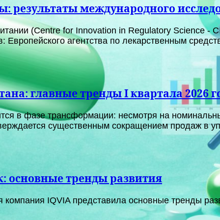
ы: результаты международного исслед
ании (Centre for Innovation in Regulatory Science -
 Европейского агентства по лекарственным средства
ана: главные тренды I квартала 2026 г
ится в фазе трансформации: несмотря на номинальн
верждается существенным сокращением продаж в упа
: основные тренды развития
 компания IQVIA представила основные тренды разв