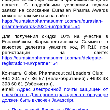
августа. С подробными условиями подачи
заявки на соискание Eurasian Pharma Awards
можно ознакомиться на сайте:
https://eurasianpharmasummit.com/ru/eurasian-
pharma-awards-2021-ru/?partner=54
Для получения скидки 10% на участие в
Евразийском Фармацевтическом Саммите в
качестве делегата укажите код PHR10 при
регистрации на сайте:
https://eurasianpharmasummit.com/ru/delegate-
registration-ru/?partner=54
Контакты Global Pharmaceutical Leaders’ Club:
+44 204 577 36 57 (Великобритания) / +998 93
398 60 61 (Узбекистан),
email:
Адрес электронной почты защищен от
спам-ботов. Для просмотра адреса в браузере
должен быть включен Javascript.
.
Предыдущий: Впервые в РК пройдет