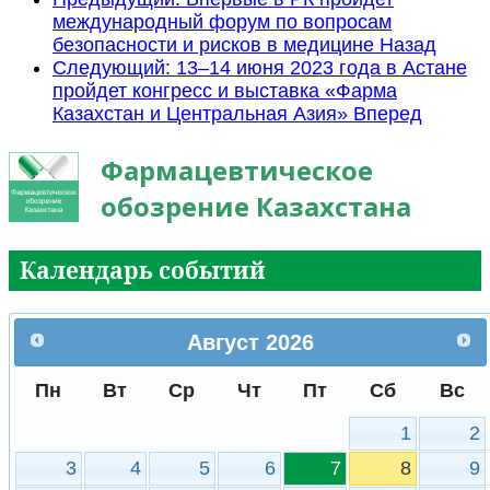
международный форум по вопросам
безопасности и рисков в медицине
Назад
Следующий: 13–14 июня 2023 года в Астане
пройдет конгресс и выставка «Фарма
Казахстан и Центральная Азия»
Вперед
Фармацевтическое
обозрение Казахстана
Календарь событий
Август
2026
Пн
Вт
Ср
Чт
Пт
Сб
Вс
1
2
3
4
5
6
7
8
9