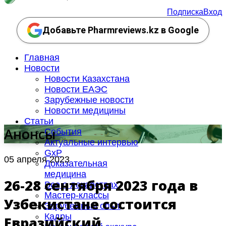
Подписка
Вход
Добавьте Pharmreviews.kz в Google
Главная
Новости
Новости Казахстана
Новости ЕАЭС
Зарубежные новости
Новости медицины
Статьи
Анонсы
События
Актуальные интервью
GxP
05 апреля 2023
Доказательная
медицина
26-28 сентября 2023 года в
Все о лекарствах
Мастер-классы
Узбекистане состоится
Зарубежный опыт
Кадры
Евразийский