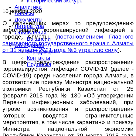
Исторический экскурс
Аналитика
10 ноября 2020
Анонсы
Документы
О дальнейших мерах по предупреждению
Литература
заболеваний коронавирусной инфекцией в
Объявления
городе Алматы (
постановлением Главного
Вакансии
санитарного государственного врача г. Алматы
Об издании
от 31 января 2021 года №3 утратило силу
).
О редакции
Контакты
В целях предупреждения распространения
Подписка
коронавирусной инфекции COVID-19 (далее -
COVID-19) среди населения города Алматы, в
соответствие приказу Министра национальной
экономики Республики Казахстан от 25
февраля 2015 года № 130 «Об утверждении
Перечня инфекционных заболеваний, при
угрозе возникновения и распространения
которых вводятся ограничительные
мероприятия, в том числе карантин» и приказу
Министра национальной экономики
Республики Казахстан от 20 марта 2015 года