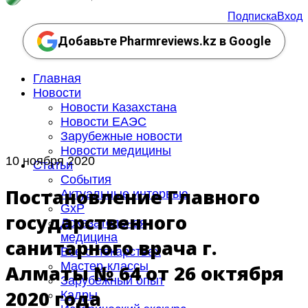
Подписка
Вход
Добавьте Pharmreviews.kz в Google
Главная
Новости
Новости Казахстана
Новости ЕАЭС
Зарубежные новости
Новости медицины
10 ноября 2020
Статьи
События
Постановление Главного
Актуальные интервью
GxP
государственного
Доказательная
медицина
санитарного врача г.
Все о лекарствах
Мастер-классы
Алматы № 64 от 26 октября
Зарубежный опыт
2020 года
Кадры