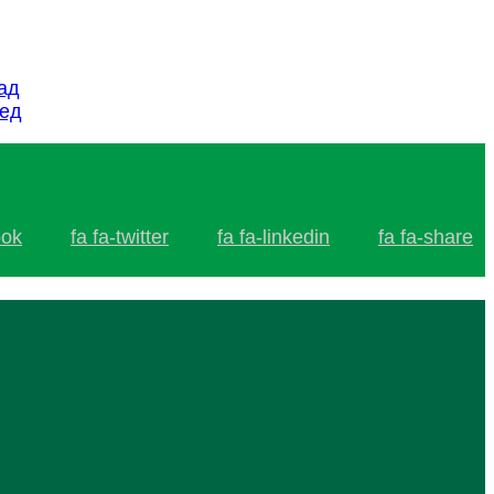
.
ад
ед
ook
fa fa-twitter
fa fa-linkedin
fa fa-share