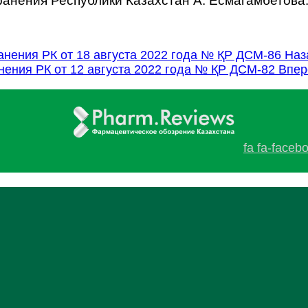
нения Республики Казахстан А. Есмагамбетова
анения РК от 18 августа 2022 года № ҚР ДСМ-86
Наз
нения РК от 12 августа 2022 года № ҚР ДСМ-82
Впер
fa fa-faceb