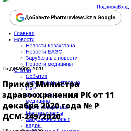
Подписка
Вход
Добавьте Pharmreviews.kz в Google
Главная
Новости
Новости Казахстана
Новости ЕАЭС
Зарубежные новости
Новости медицины
15 декабря 2020
Статьи
События
Приказ Министра
Актуальные интервью
GxP
здравоохранения РК от 11
Доказательная
медицина
декабря 2020 года № ҚР
Все о лекарствах
Мастер-классы
ДСМ-249/2020
Зарубежный опыт
Кадры
15 декабря 2020