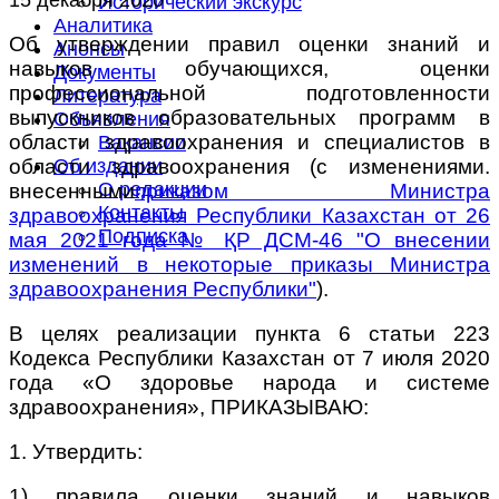
Исторический экскурс
Аналитика
Об утверждении правил оценки знаний и
Анонсы
навыков обучающихся, оценки
Документы
профессиональной подготовленности
Литература
выпускников образовательных программ в
Объявления
области здравоохранения и специалистов в
Вакансии
области здравоохранения (с изменениями.
Об издании
О редакции
внесенными
приказом Министра
Контакты
здравоохранения Республики Казахстан от 26
Подписка
мая 2021 года № ҚР ДСМ-46 "О внесении
изменений в некоторые приказы Министра
здравоохранения Республики"
).
В целях реализации пункта 6 статьи 223
Кодекса Республики Казахстан от 7 июля 2020
года «О здоровье народа и системе
здравоохранения», ПРИКАЗЫВАЮ:
1. Утвердить:
1) правила оценки знаний и навыков