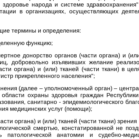
О здоровье народа и системе здравоохранения"
тации в организациях, осуществляющих деяте
щие термины и определения:
деленную функцию;
ртное донорство органов (части органа) и (или)
иц, добровольно изъявивших желание реализо
сти органа) и (или) тканей (части ткани) в це
истр прикрепленного населения";
анения (далее – уполномоченный орган) – цент
 области охраны здоровья граждан Республики
азования, санитарно - эпидемиологического бла
ния медицинских услуг (помощи);
сти органа) и (или) тканей (части ткани) зрения
логической смертью, констатированной не поз
ть патологической анатомии и судебно-мед