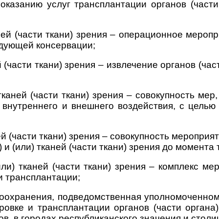
казанию услуг трансплантации органов (части о
каней (части ткани) зрения – операционное мероп
ледующей консервации;
й (части ткани) зрения – извлечение органов (част
 тканей (части ткани) зрения – совокупность ме
от внутреннего и внешнего воздействия, с цель
аней (части ткани) зрения – совокупность меропр
 и (или) тканей (части ткани) зрения до момента
или) тканей (части ткани) зрения – комплекс ме
 и трансплантации;
оохранения, подведомственная уполномоченному
ровке и трансплантации органов (части органа) 
в, в городах республиканского значения и столи