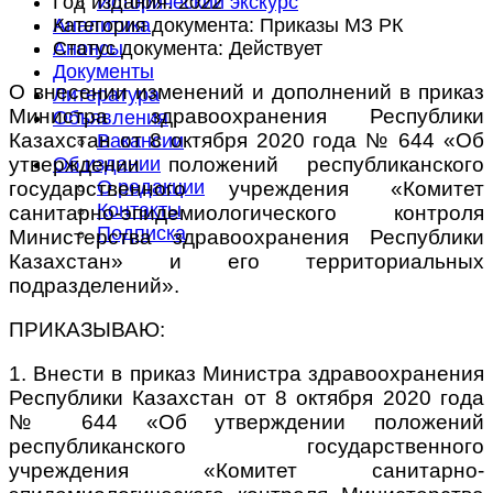
Год издания:
2022
Исторический экскурс
Категория документа:
Приказы МЗ РК
Аналитика
Статус документа:
Действует
Анонсы
Документы
О внесении изменений и дополнений в приказ
Литература
Министра здравоохранения Республики
Объявления
Казахстан от 8 октября 2020 года № 644 «Об
Вакансии
утверждении положений республиканского
Об издании
О редакции
государственного учреждения «Комитет
Контакты
санитарно-эпидемиологического контроля
Подписка
Министерства здравоохранения Республики
Казахстан» и его территориальных
подразделений».
ПРИКАЗЫВАЮ:
1. Внести в приказ Министра здравоохранения
Республики Казахстан от 8 октября 2020 года
№ 644 «Об утверждении положений
республиканского государственного
учреждения «Комитет санитарно-