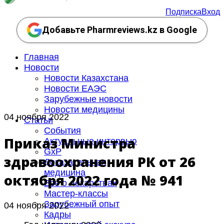
Подписка
Вход
Добавьте Pharmreviews.kz в Google
Главная
Новости
Новости Казахстана
Новости ЕАЭС
Зарубежные новости
Новости медицины
04 ноября 2022
Статьи
События
Приказ Министра
Актуальные интервью
GxP
здравоохранения РК от 26
Доказательная
медицина
октября 2022 года № 941
Все о лекарствах
Мастер-классы
Зарубежный опыт
04 ноября 2022
Кадры