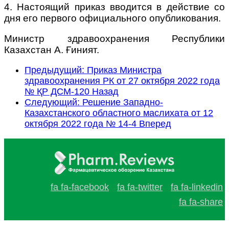
4. Настоящий приказ вводится в действие со
дня его первого официального опубликования.
Министр здравоохранения Республики
Казахстан А. Ғиният.
Предыдущий: Приказ Министра
здравоохранения РК от 27 октября 2022 года
№ ҚР ДСМ-120
Назад
Следующий: Решение Западно-
Казахстанского областного маслихата от 12
октября 2022 года № 14-4
Вперед
fa fa-facebook
fa fa-twitter
fa fa-linkedin
fa fa-share