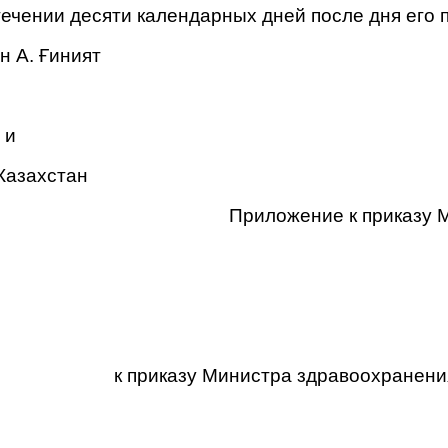
стечении десяти календарных дней после дня его
н А. Ғиният
 и
Казахстан
Приложение к приказу 
к приказу Министра здравоохранения