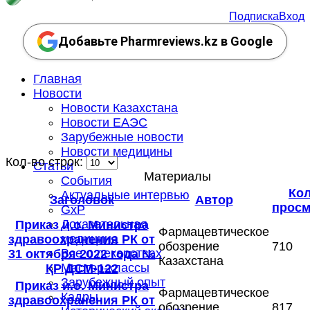
Подписка
Вход
Добавьте Pharmreviews.kz в Google
Главная
Новости
Новости Казахстана
Новости ЕАЭС
Зарубежные новости
Новости медицины
Кол-во строк:
Статьи
Материалы
События
Кол
Актуальные интервью
Заголовок
Автор
просм
GxP
Доказательная
Приказ и.о. Министра
Фармацевтическое
медицина
здравоохранения РК от
обозрение
710
Все о лекарствах
31 октября 2022 года №
Казахстана
Мастер-классы
ҚР ДСМ-122
Зарубежный опыт
Приказ и.о. Министра
Фармацевтическое
Кадры
здравоохранения РК от
обозрение
817