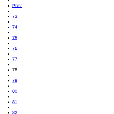
Prev
73
74
75
76
77
78
79
80
81
82