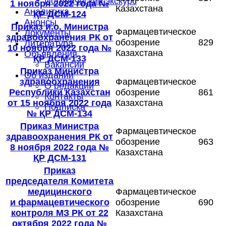
Исторический экскурс
1 ноября 2022 года №
Казахстана
Аналитика
ҚР ДСМ-124
Анонсы
Приказ и.о. Министра
Фармацевтическое
Документы
здравоохранения РК от
обозрение
829
Литература
10 ноября 2022 года №
Казахстана
Объявления
ҚР ДСМ-133
Вакансии
Приказ Министра
Об издании
здравоохранения
Фармацевтическое
О редакции
Республики Казахстан
обозрение
861
Контакты
от 15 ноября 2022 года
Казахстана
Подписка
№ ҚР ДСМ-134
Приказ Министра
Фармацевтическое
здравоохранения РК от
обозрение
963
8 ноября 2022 года №
Казахстана
ҚР ДСМ-131
Приказ
председателя Комитета
медицинского
Фармацевтическое
и фармацевтического
обозрение
690
контроля МЗ РК от 22
Казахстана
октября 2022 года №