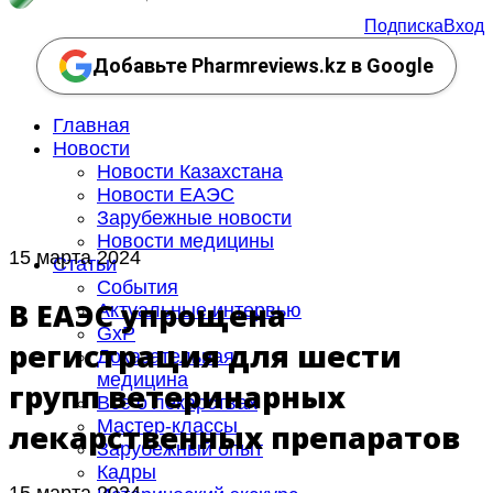
Подписка
Вход
Добавьте Pharmreviews.kz в Google
Главная
Новости
Новости Казахстана
Новости ЕАЭС
Зарубежные новости
Новости медицины
15 марта 2024
Статьи
События
В ЕАЭС упрощена
Актуальные интервью
GxP
регистрация для шести
Доказательная
медицина
групп ветеринарных
Все о лекарствах
Мастер-классы
лекарственных препаратов
Зарубежный опыт
Кадры
15 марта 2024