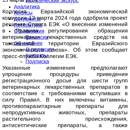
Исторический экскурс
Аналитика
Коллегия Евразийской экономической
Анонсы
комиссии 13 марта 2024 года одобрила проект
Документы
решения Совета ЕЭК «О внесении изменений
Литература
в Правила регулирования обращения
Объявления
ветеринарных лекарственных средств на
Вакансии
таможенной территории Евразийского
Об издании
О редакции
экономического союза». Об этом сообщает
Контакты
пресс-служба Коллегии ЕЭК.
Подписка
Указанные изменения предполагают
упрощение процедуры приведения
регистрационного досье для шести групп
ветеринарных лекарственных препаратов в
соответствие с требованиями вступивших в
силу Правил. В них включены витамины,
противопаразитарные препараты для
непродуктивных животных, препараты
растительного происхождения,
антисептические препараты, а также