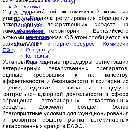
Исторический экскурс
Аналитика
Совет Евразийской экономической комиссии
Анонсы
утвердил Правила регулирования обращения
Документы
ветеринарных лекарственных средств на
Литература
таможенной территории Евразийского
Объявления
экономического союза. Об этом сообщается на
Вакансии
официальном
интернет-ресурсе Комиссии
Об издании
О редакции
ЕЭК
.
Контакты
Установлены единые процедуры регистрации
Подписка
ветеринарных лекарственных препаратов,
единые требования к их качеству,
эффективности и безопасности и критерии их
оценки, единые правила и процедуры
контрольно-надзорной деятельности в сфере
обращения ветеринарных лекарственных
средств. Документ создаст более
благоприятные условия для функционирования
и развития общего рынка ветеринарных
лекарственных средств ЕАЭС.