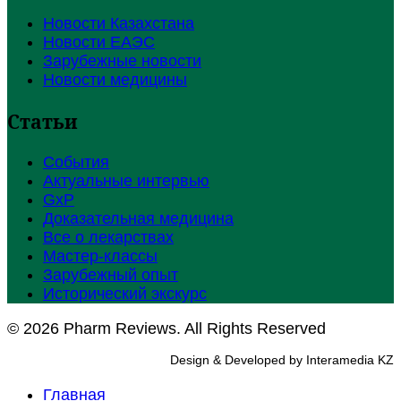
Новости Казахстана
Новости ЕАЭС
Зарубежные новости
Новости медицины
Статьи
События
Актуальные интервью
GxP
Доказательная медицина
Все о лекарствах
Мастер-классы
Зарубежный опыт
Исторический экскурс
© 2026 Pharm Reviews. All Rights Reserved
Design & Developed by Interamedia KZ
Главная