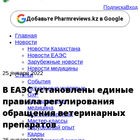
Подписка
Вход
Добавьте Pharmreviews.kz в Google
Главная
Новости
Новости Казахстана
Новости ЕАЭС
Зарубежные новости
Новости медицины
25 января 2022
Статьи
События
В ЕАЭС установлены единые
Актуальные интервью
GxP
правила регулирования
Доказательная
медицина
обращения ветеринарных
Все о лекарствах
Мастер-классы
препаратов
Зарубежный опыт
Кадры
25 января 2022