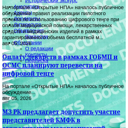
Исторический экскурс
Аналитика
На портале «Открытые НПА» началось публичное
Анонсы
обсуждение правил реализации пилотного
Документы
проекта по использованию цифрового теңге при
Литература
оплате медицинской помощи, лекарственных
Объявления
средств и медицинских изделий в рамках
Вакансии
гарантированного объема бесплатной м...
Об издании
авг 05, 2026
О редакции
Контакты
Оплату лекарств в рамках ГОБМП и
Подписка
ОСМС планируют перевести на
цифровой теңге
На портале «Открытые НПА» началось публичное
обсуждение...
авг 05, 2026
МЗ РК предлагает допустить участие
представителей КМФК в