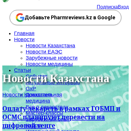
Подписка
Вход
Добавьте Pharmreviews.kz в Google
Главная
Новости
Новости Казахстана
Новости ЕАЭС
Зарубежные новости
Новости медицины
Статьи
Новости Казахстана
События
Актуальные интервью
GxP
Новости Казахстана
Доказательная
медицина
Все о лекарствах
Оплату лекарств в рамках ГОБМП и
Мастер-классы
ОСМС планируют перевести на
Зарубежный опыт
цифровой теңге
Кадры