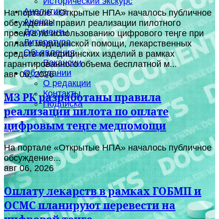
Исторический экскурс
Аналитика
На портале «Открытые НПА» началось публичное
Анонсы
обсуждение правил реализации пилотного
Документы
проекта по использованию цифрового теңге при
Литература
оплате медицинской помощи, лекарственных
Объявления
средств и медицинских изделий в рамках
Вакансии
гарантированного объема бесплатной м...
Об издании
авг 06, 2026
О редакции
Контакты
МЗ РК разработаны правила
Подписка
реализации пилота по оплате
цифровым теңге медпомощи
На портале «Открытые НПА» началось публичное
обсуждение...
авг 06, 2026
Оплату лекарств в рамках ГОБМП и
ОСМС планируют перевести на