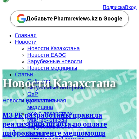
Подписка
Вход
Добавьте Pharmreviews.kz в Google
Главная
Новости
Новости Казахстана
Новости ЕАЭС
Зарубежные новости
Новости медицины
Статьи
Новости Казахстана
События
Актуальные интервью
GxP
Новости Казахстана
Доказательная
медицина
Все о лекарствах
МЗ РК разработаны правила
Мастер-классы
реализации пилота по оплате
Зарубежный опыт
цифровым теңге медпомощи
Кадры