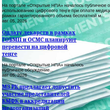
На портале «Открытые НПА» началось публичное о
использованию цифрового теңге при оплате медици
рамках гарантированного объема бесплатной м...
авг 05, 2026
Оплату лекарств в рамках
ГОБМП и ОСМС планируют
перевести на цифровой
теңге
На портале «Открытые НПА» началось
публичное обсуждение...
авг 05, 2026
МЗ РК предлагает допустить
участие представителей
КМФК в аккредитации
медорганизаций