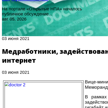
На портале «Открытые НПА» началось
публичное обсуждение...
авг 05, 2026
03 июня 2021
Медработники, задействованн
интернет
03 июня 2021
Вице-мини
Меморанду
В рамках
задейств
гигабайт и