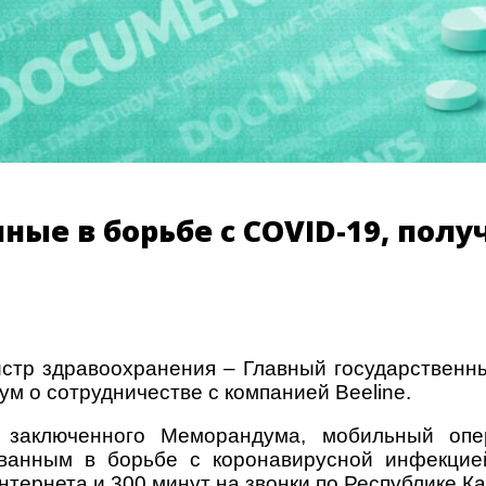
ые в борьбе с COVID-19, полу
стр здравоохранения – Главный государственн
м о сотрудничестве с компанией Beeline.
 заключенного Меморандума, мобильный опер
ованным в борьбе с коронавирусной инфекцие
нтернета и 300 минут на звонки по Республике Ка