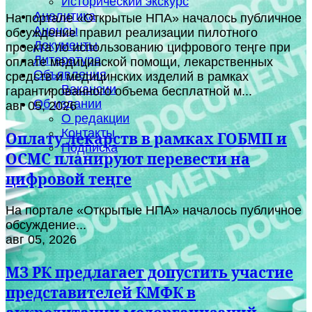
Исторический экскурс
Аналитика
На портале «Открытые НПА» началось публичное
Анонсы
обсуждение правил реализации пилотного
Документы
проекта по использованию цифрового теңге при
Литература
оплате медицинской помощи, лекарственных
Объявления
средств и медицинских изделий в рамках
Вакансии
гарантированного объема бесплатной м...
Об издании
авг 05, 2026
О редакции
Контакты
Оплату лекарств в рамках ГОБМП и
Подписка
ОСМС планируют перевести на
цифровой теңге
На портале «Открытые НПА» началось публичное
обсуждение...
авг 05, 2026
МЗ РК предлагает допустить участие
представителей КМФК в