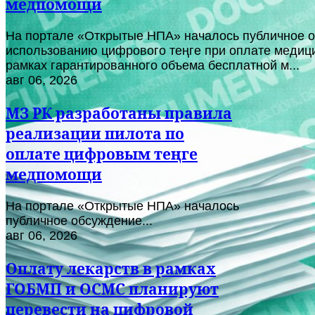
медпомощи
На портале «Открытые НПА» началось публичное о
использованию цифрового теңге при оплате медици
рамках гарантированного объема бесплатной м...
авг 06, 2026
МЗ РК разработаны правила
реализации пилота по
оплате цифровым теңге
медпомощи
На портале «Открытые НПА» началось
публичное обсуждение...
авг 06, 2026
Оплату лекарств в рамках
ГОБМП и ОСМС планируют
перевести на цифровой