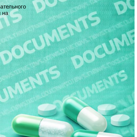
зательного
 на