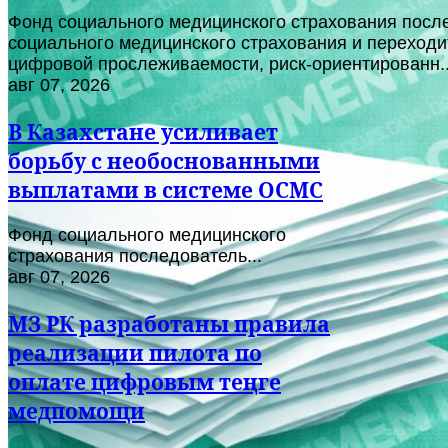
Фонд социального медицинского страхования после
социального медицинского страхования и переходи
цифровой прослеживаемости, риск-ориентированн..
авг 07, 2026
В Казахстане усиливает
борьбу с необоснованными
выплатами в системе ОСМС
Фонд социального медицинского
страхования последователь...
авг 07, 2026
МЗ РК разработаны правила
реализации пилота по
оплате цифровым теңге
медпомощи