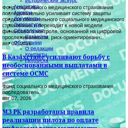
Исторический экскурс
Аналитика
Фонд социального медицинского страхования
Анонсы
последовательно усиливает систему защиты
Документы
средств обязательного социального медицинского
Литература
страхования и переходит к новой модели
Объявления
финансового контроля, основанной на цифровой
Вакансии
прослеживаемости, риск-ориентированн...
Об издании
авг 07, 2026
О редакции
Контакты
В Казахстане усиливают борьбу с
Подписка
необоснованными выплатами в
системе ОСМС
Фонд социального медицинского страхования
последователь...
авг 07, 2026
МЗ РК разработаны правила
реализации пилота по оплате