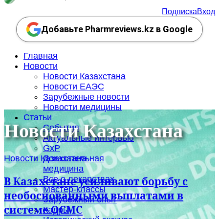
Подписка
Вход
Добавьте Pharmreviews.kz в Google
Главная
Новости
Новости Казахстана
Новости ЕАЭС
Зарубежные новости
Новости медицины
Статьи
Новости Казахстана
События
Актуальные интервью
GxP
Новости Казахстана
Доказательная
медицина
Все о лекарствах
В Казахстане усиливают борьбу с
Мастер-классы
необоснованными выплатами в
Зарубежный опыт
системе ОСМС
Кадры