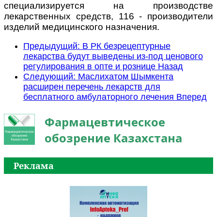
специализируется на производстве
лекарственных средств, 116 - производители
изделий медицинского назначения.
Предыдущий: В РК безрецептурные
лекарства будут выведены из-под ценового
регулирования в опте и рознице
Назад
Следующий: Маслихатом Шымкента
расширен перечень лекарств для
бесплатного амбулаторного лечения
Вперед
Фармацевтическое
обозрение Казахстана
Реклама